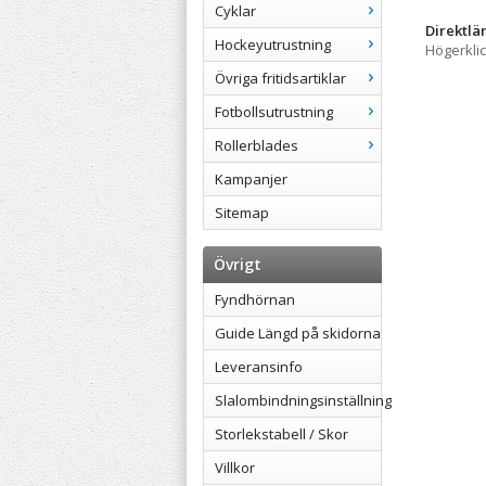
Cyklar
Direktlä
Hockeyutrustning
Högerkli
Övriga fritidsartiklar
Fotbollsutrustning
Rollerblades
Kampanjer
Sitemap
Övrigt
Fyndhörnan
Guide Längd på skidorna
Leveransinfo
Slalombindningsinställning
Storlekstabell / Skor
Villkor