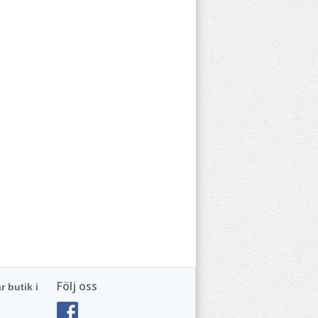
Följ oss
r butik i