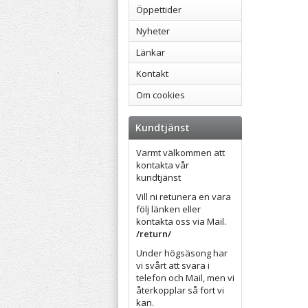
Öppettider
Nyheter
Länkar
Kontakt
Om cookies
Kundtjänst
Varmt välkommen att
kontakta vår
kundtjänst
Vill ni retunera en vara
följ länken eller
kontakta oss via Mail.
/return/
Under högsäsong har
vi svårt att svara i
telefon och Mail, men vi
återkopplar så fort vi
kan.