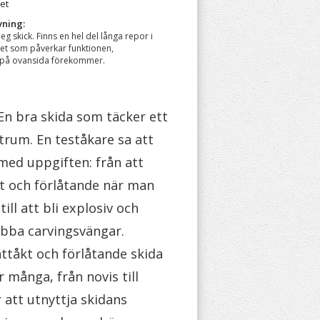
ret
vning:
beg skick. Finns en hel del långa repor i
et som påverkar funktionen,
 på ovansida förekommer.
En bra skida som täcker ett
trum. En teståkare sa att
med uppgiften: från att
kt och förlåtande när man
till att bli explosiv och
nabba carvingsvängar.
ttåkt och förlåtande skida
 många, från novis till
 att utnyttja skidans