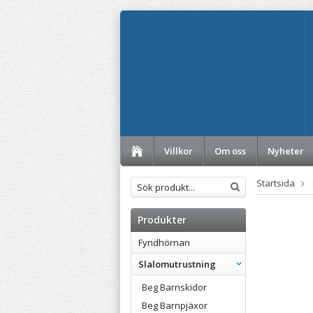
Villkor
Om oss
Nyheter
Startsida
Produkter
Fyndhörnan
Slalomutrustning
Beg Barnskidor
Beg Barnpjäxor