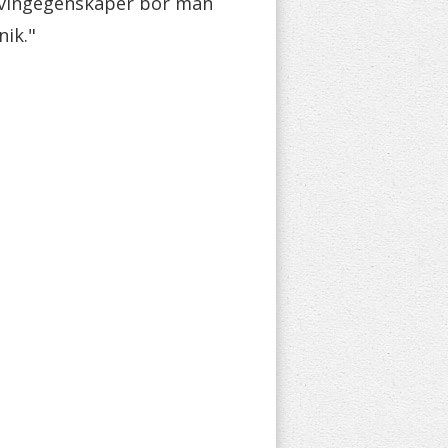
rvingegenskaper bör man
nik."