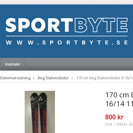
Kontakt
Slalomutrustning
Beg Slalomskidor
170 cm Beg Slalomskidor R 16/1
170 cm 
16/14 1
800 kr
Ord. 1 500 kr. D