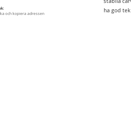
stabila ca
nk:
ha god tek
cka och kopiera adressen