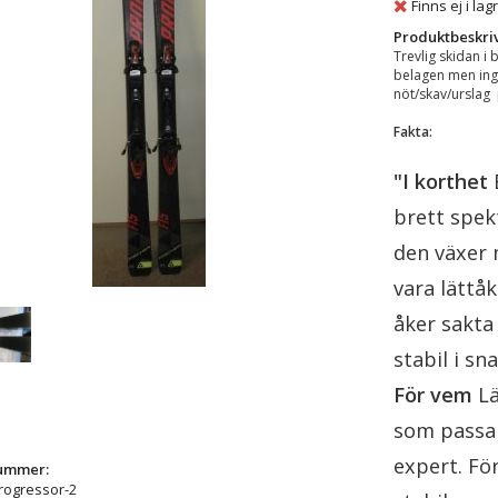
Finns ej i lag
Produktbeskri
Trevlig skidan i 
belagen men ing
nöt/skav/urslag
Fakta:
"I korthet
brett spek
den växer 
vara lättå
åker sakta 
stabil i s
För vem
Lä
som passar
expert. För
nummer:
Progressor-2