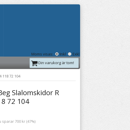
Moms visas:
Inkl
Exkl
Din varukorg är tom!
4 118 72 104
Beg Slalomskidor R
18 72 104
u sparar 700 kr (47%)