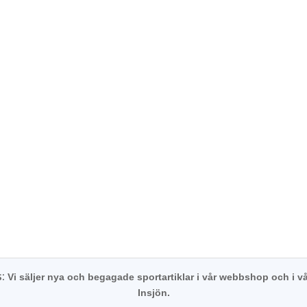
s:
Vi säljer nya och begagade sportartiklar i vår webbshop och i vå
Insjön.