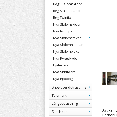
Beg Slalomskidor
Beg Slalompjäxor
Beg Twintip
Nya Slalomskidor
Nya twintips
Nya Slalomstavar
Nya Slalomhjälmar
Nya Slalompjäxor
Nya Ryggskydd
Hjälmluva
Nya Skidfodral
Nya Pjäxbag
Snowboardutrustning
Telemark
Längdutrustning
Artikel
Skridskor
Fischer 