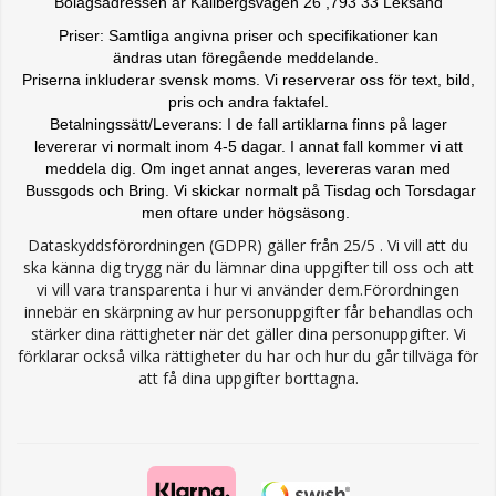
Bolagsadressen är Källbergsvägen 26 ,793 33 Leksand
Priser: Samtliga angivna priser och specifikationer kan
ändras
utan föregående meddelande.
Priserna inkluderar svensk moms. Vi reserverar oss för text, bild,
pris och andra faktafel.
Betalningssätt/Leverans: I de fall artiklarna finns på lager
levererar vi normalt inom 4-5 dagar. I annat fall kommer vi att
meddela dig. Om inget annat anges, levereras varan med
Bussgods och Bring. Vi skickar normalt på Tisdag och Torsdagar
men oftare under högsäsong.
Dataskyddsförordningen (GDPR) gäller från 25/5 . Vi vill att du
ska känna dig trygg när du lämnar dina uppgifter till oss och att
vi vill vara transparenta i hur vi använder dem.Förordningen
innebär en skärpning av hur personuppgifter får behandlas och
stärker dina rättigheter när det gäller dina personuppgifter. Vi
förklarar också vilka rättigheter du har och hur du går tillväga för
att få dina uppgifter borttagna.