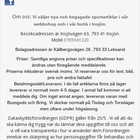
Om oss:
Vi säljer nya och begagade sportartiklar i vår
webbshop och i vår butik i Insjön.
Besöksadressen är Insjövägen 63, 793 41 Insjön.
Mobil
0705941220
Bolagsadressen är Källbergsvägen 26 ,793 33 Leksand
Priser: Samtliga angivna priser och specifikationer kan
ändras
utan föregående meddelande.
Priserna inkluderar svensk moms. Vi reserverar oss för text, bild,
pris och andra faktafel.
Betalningssätt/Leverans: I de fall artiklarna finns på lager
levererar vi normalt inom 4-5 dagar. I annat fall kommer vi att
meddela dig. Om inget annat anges, levereras varan med
Bussgods och Bring. Vi skickar normalt på Tisdag och Torsdagar
men oftare under högsäsong.
Dataskyddsförordningen (GDPR) gäller från 25/5 . Vi vill att du
ska känna dig trygg när du lämnar dina uppgifter till oss och att
vi vill vara transparenta i hur vi använder dem.Förordningen
innebär en skärpning av hur personuppgifter får behandlas och