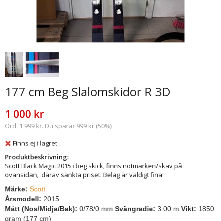
177 cm Beg Slalomskidor R 3D
1 000 kr
Ord. 1 999 kr. Du sparar 999 kr (50%)
Finns ej i lagret
Produktbeskrivning:
Scott Black Magic 2015 i beg skick, finns nötmärken/skav på
ovansidan, därav sänkta priset. Belag är väldigt fina!
Märke:
Scott
Årsmodell:
2015
Mått (Nos/Midja/Bak):
0/78/0 mm
Svängradie:
3.00 m
Vikt:
1850
gram (177 cm)