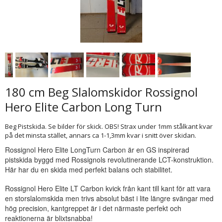
180 cm Beg Slalomskidor Rossignol
Hero Elite Carbon Long Turn
Beg Pistskida. Se bilder för skick. OBS! Strax under 1mm stålkant kvar
på det minsta stället, annars ca 1-1,3mm kvar i snitt över skidan.
Rossignol Hero Elite LongTurn Carbon är en GS inspirerad
pistskida byggd med Rossignols revolutinerande LCT-konstruktion.
Här har du en skida med perfekt balans och stabilitet.
Rossignol Hero Elite LT Carbon kvick från kant till kant för att vara
en storslalomskida men trivs absolut bäst i lite längre svängar med
hög precision, kantgreppet är i det närmaste perfekt och
reaktionerna är blixtsnabba!