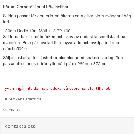
Kärna: Carbon/Titanal trä/glasfiber
Skidan passar för den erfarna åkaren som gillar stora svängar i hög
fart!
180cm Radie 19m Mått:
118-72-10
0
Skidorna har lite nötmärken och skav av endast kosmetisk art på
ovansida. Belag är mycket fina, nyvallade och nyslipade i robot
(värde 500kr)
Säljes inklusive fullt justerbar bindning med snabbjustering för att
passa alla storlekar från yttemått pjäxa 260mm-372mm.
Tyvärr ingår inte denna produkt i vårt sortiment för tillfället.
Till butikens startsida »
Sitemap »
Kontakta oss