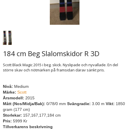
184 cm Beg Slalomskidor R 3D
Scott Black Magic 2015 i beg. skick. Nyslipade och nyvallade. En del
större skav och nötmärken på framsidan därav sänkt pris.
Nivå:
Medium
Märke:
Scott
Årsmodell:
2015
Mått (Nos/Midja/Bak):
0/78/0 mm
Svängradie:
3.00 m
Vikt:
1850
gram (177 cm)
Storlekar:
157,167,177,184 cm
Pris:
5999 Kr
Tillverkarens beskrivning