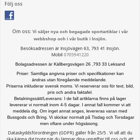
Följ oss
Om oss:
Vi säljer nya och begagade sportartiklar i vår
webbshop och i vår butik i Insjön.
Besöksadressen är Insjövägen 63, 793 41 Insjön.
Mobil
0705941220
Bolagsadressen är Källbergsvägen 26 ,793 33 Leksand
Priser: Samtliga angivna priser och specifikationer kan
ändras
utan föregående meddelande.
Priserna inkluderar svensk moms. Vi reserverar oss för text, bild,
pris och andra faktafel.
Betalningssätt/Leverans: I de fall artiklarna finns på lager
levererar vi normalt inom 4-5 dagar. I annat fall kommer vi att
meddela dig. Om inget annat anges, levereras varan med
Bussgods och Bring. Vi skickar normalt på Tisdag och Torsdagar
men oftare under högsäsong.
Dataskyddsförordningen (GDPR) gäller från 25/5 . Vi vill att du
ska känna dig trygg när du lämnar dina uppgifter till oss och att