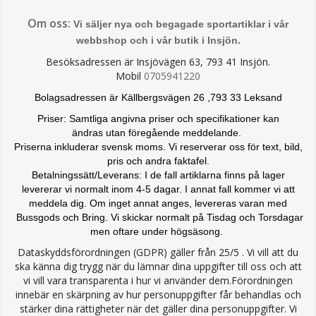
Om oss:
Vi säljer nya och begagade sportartiklar i vår
webbshop och i vår butik i Insjön.
Besöksadressen är Insjövägen 63, 793 41 Insjön.
Mobil
0705941220
Bolagsadressen är Källbergsvägen 26 ,793 33 Leksand
Priser: Samtliga angivna priser och specifikationer kan
ändras
utan föregående meddelande.
Priserna inkluderar svensk moms. Vi reserverar oss för text, bild,
pris och andra faktafel.
Betalningssätt/Leverans: I de fall artiklarna finns på lager
levererar vi normalt inom 4-5 dagar. I annat fall kommer vi att
meddela dig. Om inget annat anges, levereras varan med
Bussgods och Bring. Vi skickar normalt på Tisdag och Torsdagar
men oftare under högsäsong.
Dataskyddsförordningen (GDPR) gäller från 25/5 . Vi vill att du
ska känna dig trygg när du lämnar dina uppgifter till oss och att
vi vill vara transparenta i hur vi använder dem.Förordningen
innebär en skärpning av hur personuppgifter får behandlas och
stärker dina rättigheter när det gäller dina personuppgifter. Vi