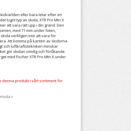
skidvärlden eller bara letar efter en
det lugnt typ av skida, XTR Pro Mtn X
er att vara rätt upp i din gränd. Den
-serien, med 71 mm under foten,
ida verkligen inte att vara för
tera. Att komma på kanten av skidorna
t och luftkraftstekniken minskar
ilket gör skidan smidig och förlåtande.
rget med Fischer XTR Pro Mtn X under
te denna produkt i vårt sortiment för
rtsida »