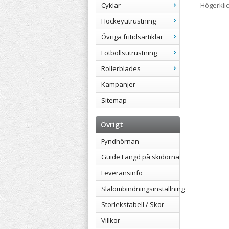
Cyklar
Högerkli
Hockeyutrustning
Övriga fritidsartiklar
Fotbollsutrustning
Rollerblades
Kampanjer
Sitemap
Övrigt
Fyndhörnan
Guide Längd på skidorna
Leveransinfo
Slalombindningsinställning
Storlekstabell / Skor
Villkor