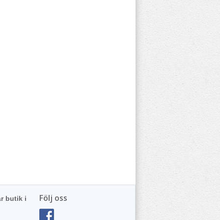
Följ oss
r butik i