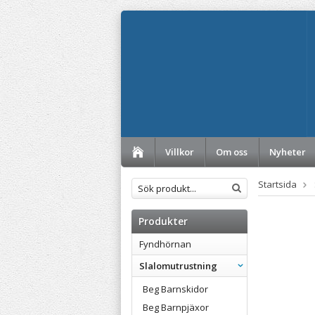
Villkor
Om oss
Nyheter
Startsida
Produkter
Fyndhörnan
Slalomutrustning
Beg Barnskidor
Beg Barnpjäxor