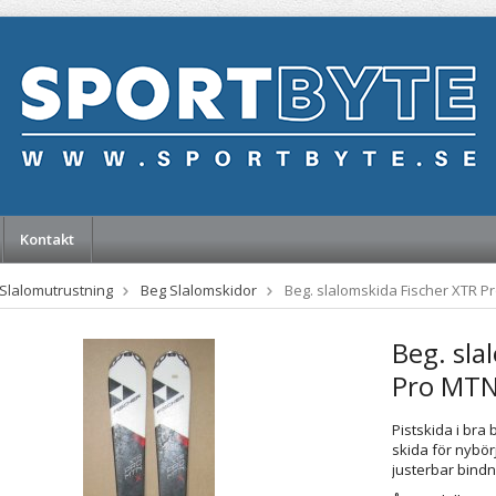
Kontakt
Slalomutrustning
Beg Slalomskidor
Beg. slalomskida Fischer XTR P
Beg. sla
Pro MTN
Pistskida i bra 
skida för nybörj
justerbar bindn