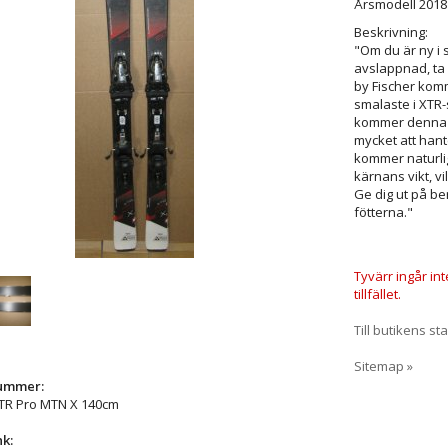
Årsmodell 2018
Beskrivning:
"Om du är ny i 
avslappnad, ta 
by Fischer komm
smalaste i XTR
kommer denna sk
mycket att han
kommer naturlig
kärnans vikt, v
Ge dig ut på be
fötterna."
Tyvärr ingår in
tillfället.
Till butikens sta
Sitemap »
nummer:
XTR Pro MTN X 140cm
nk: