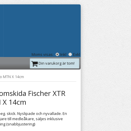
Moms visas:
Inkl
Exkl
Din varukorg är tom!
ro MTN X 14cm
lomskida Fischer XTR
 X 14cm
beg. skick. Nyslipade och nyvallade. En
are till medleåkare, säljes inklusive
ing (snabbjustering)