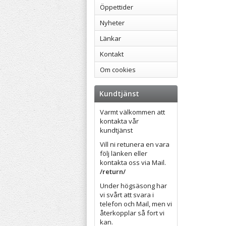
Öppettider
Nyheter
Länkar
Kontakt
Om cookies
Kundtjänst
Varmt välkommen att
kontakta vår
kundtjänst
Vill ni retunera en vara
följ länken eller
kontakta oss via Mail.
/return/
Under högsäsong har
vi svårt att svara i
telefon och Mail, men vi
återkopplar så fort vi
kan.