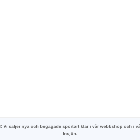
s:
Vi säljer nya och begagade sportartiklar i vår webbshop och i vå
Insjön.