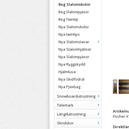
Beg Slalomskidor
Beg Slalompjäxor
Beg Twintip
Nya Slalomskidor
Nya twintips
Nya Slalomstavar
Nya Slalomhjälmar
Nya Slalompjäxor
Nya Ryggskydd
Hjälmluva
Nya Skidfodral
Nya Pjäxbag
Snowboardutrustning
Telemark
Artikel
Längdutrustning
Fischer 
Skridskor
Direktlä