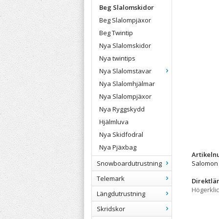
Beg Slalomskidor
Beg Slalompjäxor
Beg Twintip
Nya Slalomskidor
Nya twintips
Nya Slalomstavar
Nya Slalomhjälmar
Nya Slalompjäxor
Nya Ryggskydd
Hjälmluva
Nya Skidfodral
Nya Pjäxbag
Artikel
Snowboardutrustning
Salomon 
Telemark
Direktlä
Högerkli
Längdutrustning
Skridskor