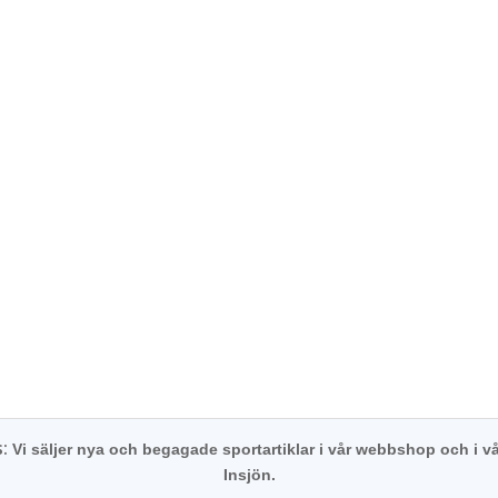
s:
Vi säljer nya och begagade sportartiklar i vår webbshop och i vå
Insjön.