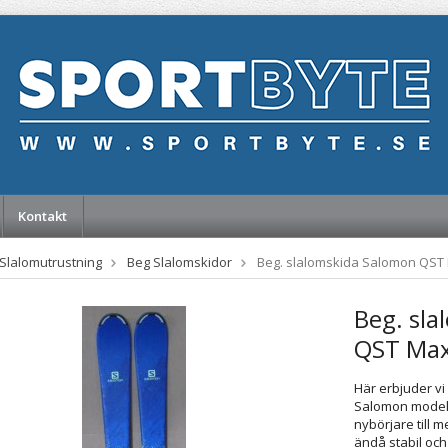
Kontakt
Slalomutrustning
Beg Slalomskidor
Beg. slalomskida Salomon QST 
Beg. sl
QST Max
Här erbjuder vi
Salomon modell
nybörjare till 
ändå stabil och