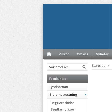
Villkor
Om oss
Nyheter
Startsida
Produkter
Fyndhörnan
Slalomutrustning
Beg Barnskidor
Beg Barnpjäxor