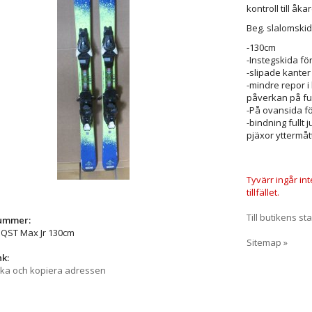
kontroll till åka
Beg. slalomskid
-130cm
-Instegskida f
-slipade kanter
-mindre repor 
påverkan på fu
-På ovansida 
-bindning fullt
pjäxor yttermå
Tyvärr ingår in
tillfället.
Till butikens sta
nummer:
QST Max Jr 130cm
Sitemap »
nk:
cka och kopiera adressen