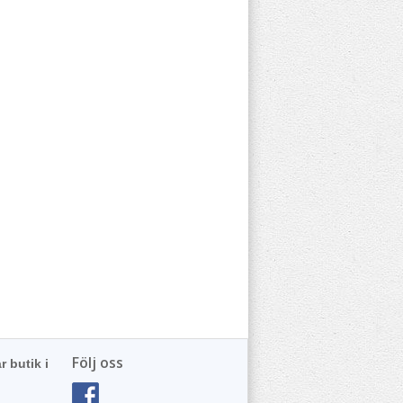
Följ oss
r butik i