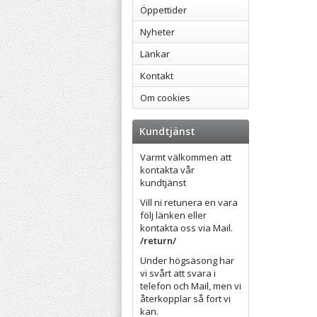
Öppettider
Nyheter
Länkar
Kontakt
Om cookies
Kundtjänst
Varmt välkommen att
kontakta vår
kundtjänst
Vill ni retunera en vara
följ länken eller
kontakta oss via Mail.
/return/
Under högsäsong har
vi svårt att svara i
telefon och Mail, men vi
återkopplar så fort vi
kan.