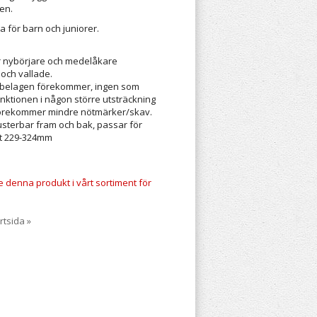
ren.
a för barn och juniorer.
ör nybörjare och medelåkare
 och vallade.
i belagen förekommer, ingen som
nktionen i någon större utsträckning
förekommer mindre nötmärker/skav.
 justerbar fram och bak, passar för
tt 229-324mm
te denna produkt i vårt sortiment för
rtsida »