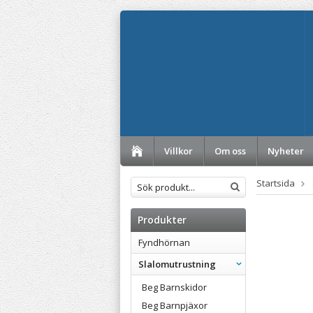
Villkor
Om oss
Nyheter
Startsida
Produkter
Fyndhörnan
Slalomutrustning
Beg Barnskidor
Beg Barnpjäxor