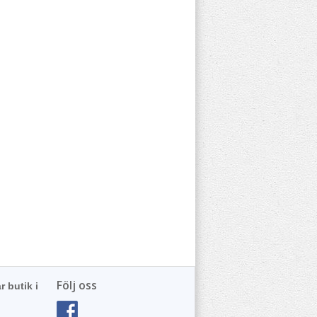
Följ oss
r butik i