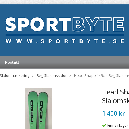
Kontakt
Slalomutrustning
Beg Slalomskidor
Head Shape 149cm Beg Slaloms
Head Sh
Slaloms
1 400 kr
Finns i lager