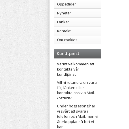
Öppettider
Nyheter
Länkar
Kontakt
Om cookies
Kundtjänst
Varmt välkommen att
kontakta vår
kundtjänst
Vill ni retunera en vara
följ länken eller
kontakta oss via Mail.
/return/
Under högsäsong har
vi svårt att svara i
telefon och Mail, men vi
återkopplar så fort vi
kan.