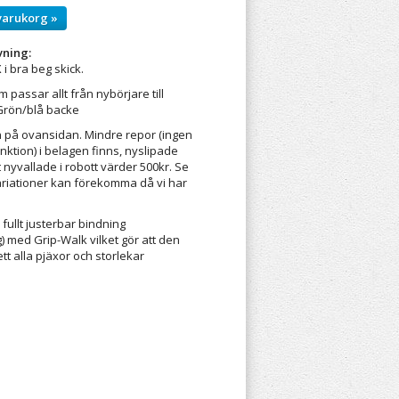
varukorg »
vning:
 bra beg skick.
m passar allt från nybörjare till
Grön/blå backe
 på ovansidan. Mindre repor (ingen
ktion) i belagen finns, nyslipade
 nyvallade i robott värder 500kr. Se
ariationer kan förekomma då vi har
 fullt justerbar bindning
) med Grip-Walk vilket gör att den
ett alla pjäxor och storlekar