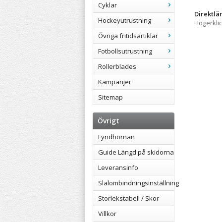
Cyklar
Direktlä
Hockeyutrustning
Högerkli
Övriga fritidsartiklar
Fotbollsutrustning
Rollerblades
Kampanjer
Sitemap
Övrigt
Fyndhörnan
Guide Längd på skidorna
Leveransinfo
Slalombindningsinställning
Storlekstabell / Skor
Villkor