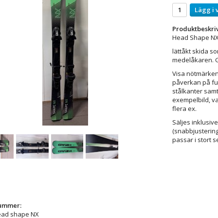
Lägg i 
Produktbeskri
Head Shape NX i
lättåkt skida so
medelåkaren. 
Visa nötmärken
påverkan på fun
stålkanter samt
exempelbild, v
flera ex.
Säljes inklusive
(snabbjustering
passar i stort s
nummer:
ead shape NX