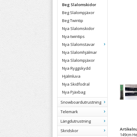
Beg Slalomskidor
Beg Slalompjäxor
Beg Twintip
Nya Slalomskidor
Nya twintips
Nya Slalomstavar
Nya Slalomhjälmar
Nya Slalompjäxor
Nya Ryggskydd
Hjälmluva
Nya Skidfodral
Nya Pjäxbag
Snowboardutrustning
Telemark
Längdutrustning
Artikel
Skridskor
149cm H