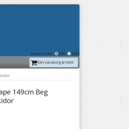
Moms visas:
Inkl
Exkl
Din varukorg är tom!
kidor
ape 149cm Beg
kidor