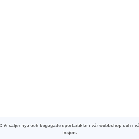
s:
Vi säljer nya och begagade sportartiklar i vår webbshop och i vå
Insjön.