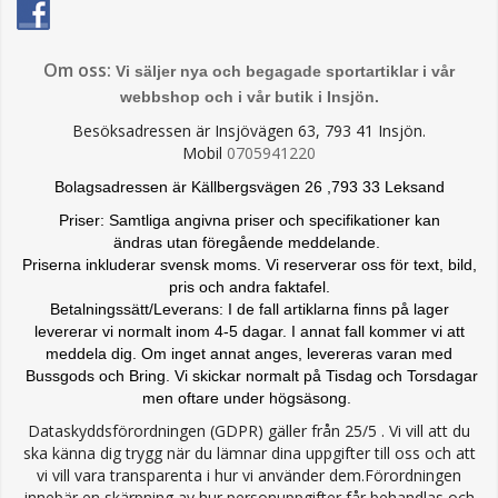
Om oss:
Vi säljer nya och begagade sportartiklar i vår
webbshop och i vår butik i Insjön.
Besöksadressen är Insjövägen 63, 793 41 Insjön.
Mobil
0705941220
Bolagsadressen är Källbergsvägen 26 ,793 33 Leksand
Priser: Samtliga angivna priser och specifikationer kan
ändras
utan föregående meddelande.
Priserna inkluderar svensk moms. Vi reserverar oss för text, bild,
pris och andra faktafel.
Betalningssätt/Leverans: I de fall artiklarna finns på lager
levererar vi normalt inom 4-5 dagar. I annat fall kommer vi att
meddela dig. Om inget annat anges, levereras varan med
Bussgods och Bring. Vi skickar normalt på Tisdag och Torsdagar
men oftare under högsäsong.
Dataskyddsförordningen (GDPR) gäller från 25/5 . Vi vill att du
ska känna dig trygg när du lämnar dina uppgifter till oss och att
vi vill vara transparenta i hur vi använder dem.Förordningen
innebär en skärpning av hur personuppgifter får behandlas och