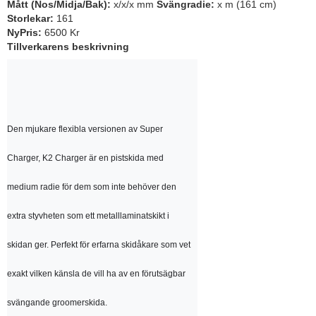
Mått (Nos/Midja/Bak):
x/x/x mm
Svängradie:
x m (161 cm)
Storlekar:
161
NyPris:
6500 Kr
Tillverkarens beskrivning
Den mjukare flexibla versionen av Super 
Charger, K2 Charger är en pistskida med 
medium radie för dem som inte behöver den 
extra styvheten som ett metalllaminatskikt i 
skidan ger. Perfekt för erfarna skidåkare som vet 
exakt vilken känsla de vill ha av en förutsägbar 
svängande groomerskida.