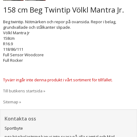
158 cm Beg Twintip Völkl Mantra Jr.
Beg twintip. Nötmärken och repor på ovansida. Repor i belag,
grundvallade och stålkanter slipade.
Völkl Mantra Jr
158cm
R16.9
118/86/111
Full Sensor Woodcore
Full Rocker
Tyvärr ingår inte denna produkt i vårt sortiment för tillfället.
Till butikens startsida »
Sitemap »
Kontakta oss
Sportbyte
pga hög belastning kan vi inte svara på alla samtal och Mail.