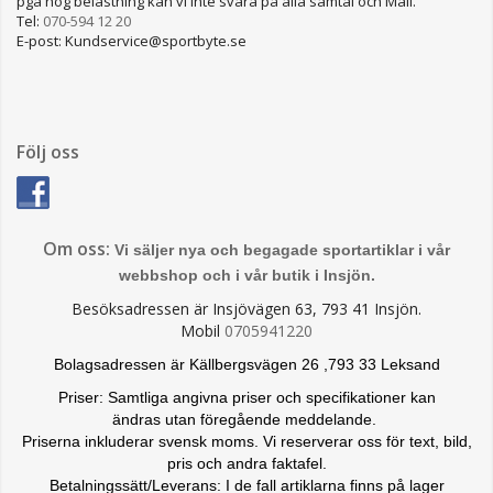
pga hög belastning kan vi inte svara på alla samtal och Mail.
Tel:
070-594 12 20
E-post: Kundservice@sportbyte.se
Följ oss
Om oss:
Vi säljer nya och begagade sportartiklar i vår
webbshop och i vår butik i Insjön.
Besöksadressen är Insjövägen 63, 793 41 Insjön.
Mobil
0705941220
Bolagsadressen är Källbergsvägen 26 ,793 33 Leksand
Priser: Samtliga angivna priser och specifikationer kan
ändras
utan föregående meddelande.
Priserna inkluderar svensk moms. Vi reserverar oss för text, bild,
pris och andra faktafel.
Betalningssätt/Leverans: I de fall artiklarna finns på lager