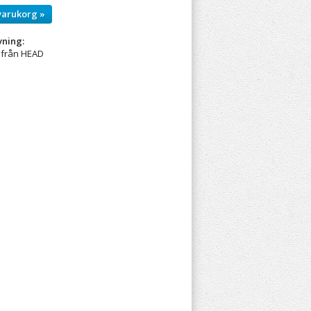
varukorg »
vning:
 från HEAD