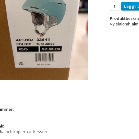
Lägg i 
Produktbeskri
Ny slalomhjälm
nummer:
nk:
cka och kopiera adressen