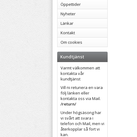
Öppettider
Nyheter
Länkar
Kontakt
Om cookies
Kundtjänst
Varmt välkommen att
kontakta vår
kundtjänst
Vill ni retunera en vara
följ länken eller
kontakta oss via Mail.
/return/
Under högsäsong har
vi svårt att svara i
telefon och Mail, men vi
återkopplar så fort vi
kan.