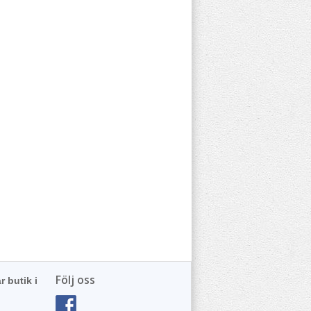
Följ oss
r butik i