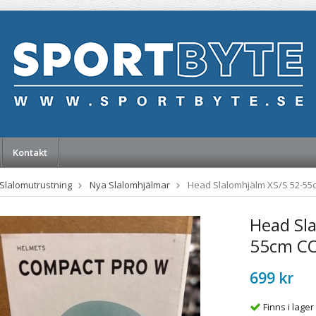
Kontakt
Slalomutrustning
Nya Slalomhjälmar
Head Slalomhjälm XS/S 52-5
Head Sl
55cm C
699 kr
Finns i lager