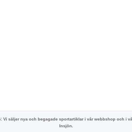
s:
Vi säljer nya och begagade sportartiklar i vår webbshop och i vå
Insjön.