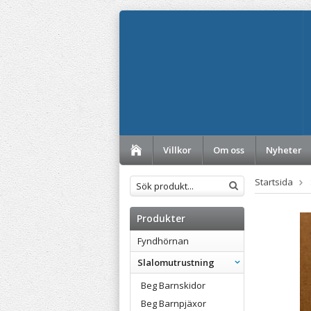
Villkor
Om oss
Nyheter
Startsida
Produkter
Fyndhörnan
Slalomutrustning
Beg Barnskidor
Beg Barnpjäxor