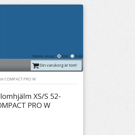
Moms visas:
Inkl
Exkl
Din varukorg är tom!
5cm COMPACT PRO W
alomhjälm XS/S 52-
OMPACT PRO W