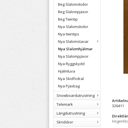
Beg Slalomskidor
Beg Slalompjäxor
Beg Twintip
Nya Slalomskidor
Nya twintips
Nya Slalomstavar
Nya Slalomhjälmar
Nya Slalompjäxor
Nya Ryggskydd
Hjälmluva
Nya Skidfodral
Nya Pjäxbag
Snowboardutrustning
Artikel
Telemark
326411
Längdutrustning
Direktlä
Högerkli
Skridskor