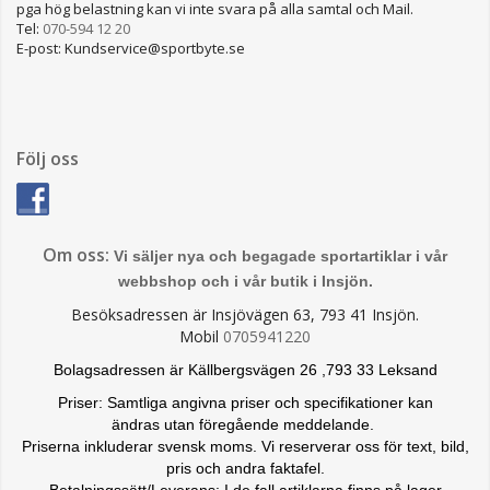
pga hög belastning kan vi inte svara på alla samtal och Mail.
Tel:
070-594 12 20
E-post: Kundservice@sportbyte.se
Följ oss
Om oss:
Vi säljer nya och begagade sportartiklar i vår
webbshop och i vår butik i Insjön.
Besöksadressen är Insjövägen 63, 793 41 Insjön.
Mobil
0705941220
Bolagsadressen är Källbergsvägen 26 ,793 33 Leksand
Priser: Samtliga angivna priser och specifikationer kan
ändras
utan föregående meddelande.
Priserna inkluderar svensk moms. Vi reserverar oss för text, bild,
pris och andra faktafel.
Betalningssätt/Leverans: I de fall artiklarna finns på lager