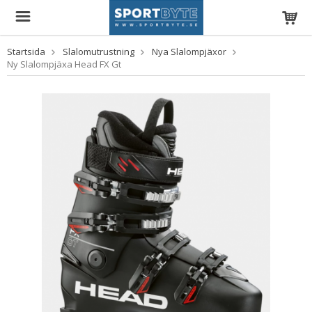
Startsida
Slalomutrustning
Nya Slalompjäxor
Ny Slalompjäxa Head FX Gt