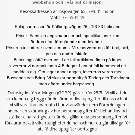
webbshop och i vår butik i Insjön.
Besöksadressen är Insjövägen 63, 793 41 Insjön.
Mobil
0705941220
Bolagsadressen är Källbergsvägen 26 ,793 33 Leksand
Priser: Samtliga angivna priser och specifikationer kan
ändras
utan föregående meddelande.
Priserna inkluderar svensk moms. Vi reserverar oss för text, bild,
pris och andra faktafel.
Betalningssätt/Leverans: I de fall artiklarna finns på lager
levererar vi normalt inom 4-5 dagar. I annat fall kommer vi att
meddela dig. Om inget annat anges, levereras varan med
Bussgods och Bring. Vi skickar normalt på Tisdag och Torsdagar
men oftare under högsäsong.
Dataskyddsförordningen (GDPR) gäller från 25/5 . Vi vill att du
ska känna dig trygg när du lämnar dina uppgifter till oss och att
vi vill vara transparenta i hur vi använder dem.Förordningen
innebär en skärpning av hur personuppgifter får behandlas och
stärker dina rättigheter när det gäller dina personuppgifter. Vi
förklarar också vilka rättigheter du har och hur du går tillväga för
att få dina uppgifter borttagna.