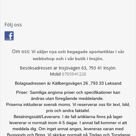
Följ oss
Om oss:
Vi säljer nya och begagade sportartiklar i vår
webbshop och i vår butik i Insjön.
Besöksadressen är Insjövägen 63, 793 41 Insjön.
Mobil
0705941220
Bolagsadressen är Källbergsvägen 26 ,793 33 Leksand
Priser: Samtliga angivna priser och specifikationer kan
ändras
utan föregående meddelande.
Priserna inkluderar svensk moms. Vi reserverar oss för text, bild,
pris och andra faktafel.
Betalningssätt/Leverans: I de fall artiklarna finns på lager
levererar vi normalt inom 4-5 dagar. I annat fall kommer vi att
meddela dig. Om inget annat anges, levereras varan med
Bussgods och Bring. Vi skickar normalt på Tisdag och Torsdagar