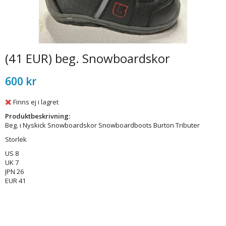
(41 EUR) beg. Snowboardskor
600 kr
Finns ej i lagret
Produktbeskrivning:
Beg. i Nyskick Snowboardskor Snowboardboots Burton Tributer
Storlek
US 8
UK 7
JPN 26
EUR 41